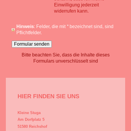
Einwilligung jederzeit
widerrufen kann.
Hinweis
: Felder, die mit
*
bezeichnet sind, sind
Pflichtfelder.
Bitte beachten Sie, dass die Inhalte dieses
Formulars unverschlüsselt sind
HIER FINDEN SIE UNS
Kleine Stuga
Am Dorfplatz 5
51580 Reichshof